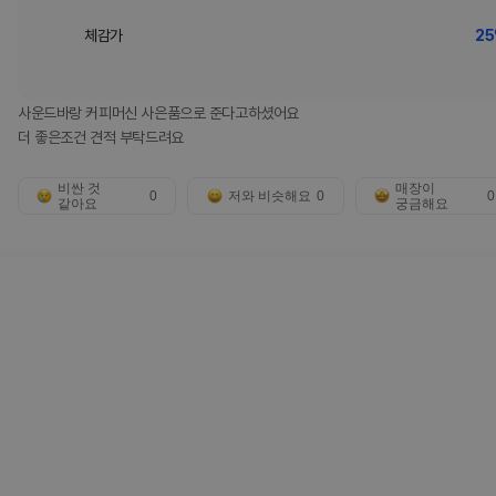
체감가
25
사운드바랑 커피머신 사은품으로 준다고하셨어요
더 좋은조건 견적 부탁드려요
비싼 것
매장이
0
저와 비슷해요
0
0
같아요
궁금해요