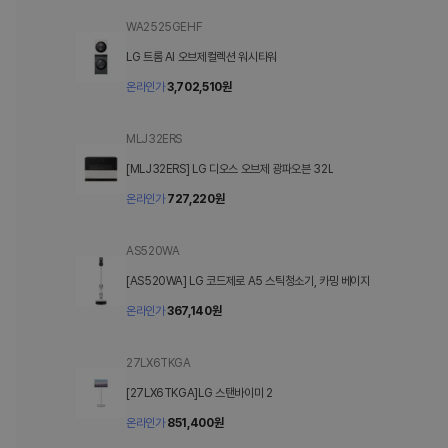
WA2525GEHF
LG 트롬 AI 오브제컬렉션 워시타워
온라인가
3,702,510
원
MLJ32ERS
[MLJ32ERS] LG 디오스 오브제 광파오븐 32L
온라인가
727,220
원
AS520WA
[AS520WA] LG 코드제로 A5 스틱청소기, 카밍 베이지
온라인가
367,140
원
27LX6TKGA
[27LX6TKGA]LG 스탠바이미 2
온라인가
851,400
원