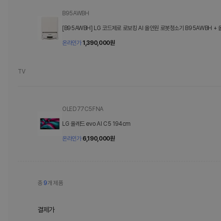
B95AWBH
[B95AWBH] LG 코드제로 로보킹 AI 올인원 로봇청소기 B95AWBH +
트 카밍베이지
온라인가
1,390,000
원
TV
OLED77C5FNA
LG 올레드 evo AI C5 194cm
온라인가
6,190,000
원
총
9
개 제품
결제가