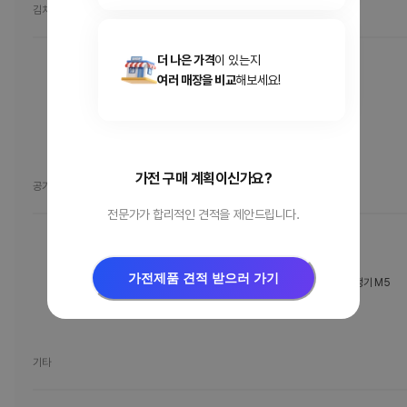
김치냉장고
더 나은 가격
이 있는지
Z334GBB151
여러 매장을 비교
해보세요!
LG 디오스 오브제컬렉션 김치톡톡 Fit & Max
온라인가
2,615,160
원
가전 구매 계획이신가요?
공기청정기
전문가가 합리적인 견적을 제안드립니다.
AS356NSLL
가전제품 견적 받으러 가기
[AS356NSLL] LG 퓨리케어 AI 오브제컬렉션 360˚ 공기청정기 M5
온라인가
1,394,250
원
기타