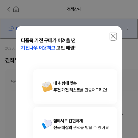
견적상세
내가 받은 견적 과연 저렴한 걸까... 궁금하다면?
다품목 가전 구매가 어려울 땐
가전나우 이용하고
고민 해결!
2026. 05. 10
·
이지창
견적부탁드려요
냉장고
내
취향에 맞춘
추천 가전 리스트
를 만들어드려요!
M626GBB032
[M626GBB032] LG 디오스 오브제컬렉션 냉장고 Fit & Max
집에서도 간편
하게
온라인가
3,750,000
원
전국 매장의
견적을 받을 수 있어요!