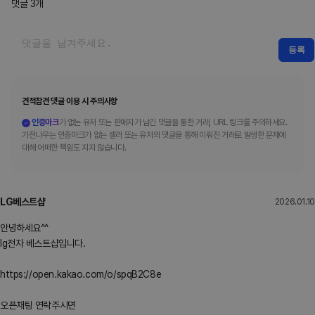
댓글
3
개
등록
견적참견 댓글 이용 시 주의사항
인증마크
가 없는 유저 또는 판매자가 남긴 댓글을 통한 거래, URL 링크를 주의하세요.
가전나우는 인증마크가 없는 셀러 또는 유저의 댓글을 통해 이뤄진 거래로 발생한 문제에
대해 어떠한 책임도 지지 않습니다.
LG베스트샵
2026.01.10
안녕하세요^^
lg전자 베스트샵입니다.
https://open.kakao.com/o/spqB2C8e
오픈채팅 연락주시면