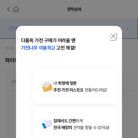
견적상세
내가 받은 견적 과연 저렴한 걸까... 궁금하다면?
다품목 가전 구매가 어려울 땐
가전나우 이용하고
고민 해결!
2026. 01. 09
·
euno33
하이마트 lg 6종 혼수가전 견적 괜찮은가요?
오븐/전자레인지
내
취향에 맞춘
추천 가전 리스트
를 만들어드려요!
MLJ32ERS
[MLJ32ERS] LG 디오스 오브제 광파오븐 32L
집에서도 간편
하게
온라인가
727,220
원
전국 매장의
견적을 받을 수 있어요!