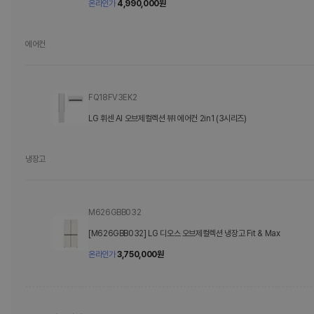
온라인가
4,990,000
원
에어컨
FQ18FV3EK2
LG 휘센 AI 오브제컬렉션 뷰I 에어컨 2in1 (3시리즈)
냉장고
M626GBB032
[M626GBB032] LG 디오스 오브제컬렉션 냉장고 Fit & Max
온라인가
3,750,000
원