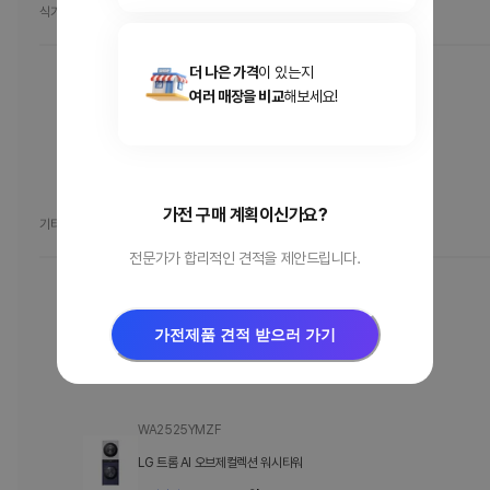
식기세척기
더 나은 가격
이 있는지
DUE6BGE
여러 매장을 비교
해보세요!
[DUE6BGE] LG 디오스 오브제컬렉션 식기세척기
온라인가
1,747,510
원
가전 구매 계획이신가요?
기타
전문가가 합리적인 견적을 제안드립니다.
BEI3ANHLE
가전제품 견적 받으러 가기
LG 디오스 오브제컬렉션 인덕션
온라인가
1,445,300
원
WA2525YMZF
LG 트롬 AI 오브제컬렉션 워시타워