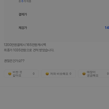
총
6
개 제품
결제가
체감가
14
1200만원결제시 165만원캐시백
최종가 1035만원으로 견적 받았습니다.
괜찮은건가요??
비싼 것
매장이
0
저와 비슷해요
0
0
같아요
궁금해요