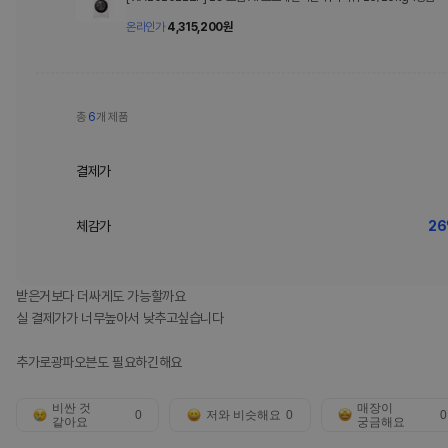
온라인가
4,315,200
원
총
6
개 제품
결제가
체감가
26
받은거보다 더싸게도 가능할까요
실 결제가가 너무높아서 낮추고싶습니다
추가로광파오븐도 필요하긴해요
비싼 것
매장이
0
저와 비슷해요
0
0
같아요
궁금해요