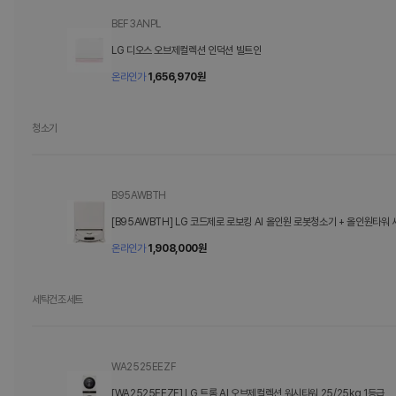
BEF3ANPL
LG 디오스 오브제컬렉션 인덕션 빌트인
온라인가
1,656,970
원
청소기
B95AWBTH
[B95AWBTH] LG 코드제로 로보킹 AI 올인원 로봇청소기 + 올인원타워 
B95AWBTH 카밍 베이지
온라인가
1,908,000
원
세탁건조세트
WA2525EEZF
[WA2525EEZF] LG 트롬 AI 오브제컬렉션 워시타워 25/25kg 1등급