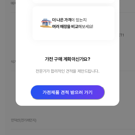
에어컨
더 나은 가격
이 있는지
FQ18FV4ET1
여러 매장을 비교
해보세요!
LG 휘센 오브제컬렉션 뷰I 프로 에어컨 (4시리즈)_FQ18FV4ET1
온라인가
2,946,420
원
가전 구매 계획이신가요?
식기세척기
전문가가 합리적인 견적을 제안드립니다.
DEE6BGE
가전제품 견적 받으러 가기
[DEE6BGE] LG 디오스 오브제컬렉션 식기세척기
온라인가
1,600,000
원
인덕션(전기레인지)