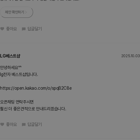
제안 확인하기
좋아요
답글달기
LG베스트샵
2025.10.03
안녕하세요^^
lg전자 베스트샵입니다.
https://open.kakao.com/o/spqB2C8e
오픈채팅 연락주시면
훨신 더 좋은견적으로 안내드리겠습니다.
좋아요
답글달기