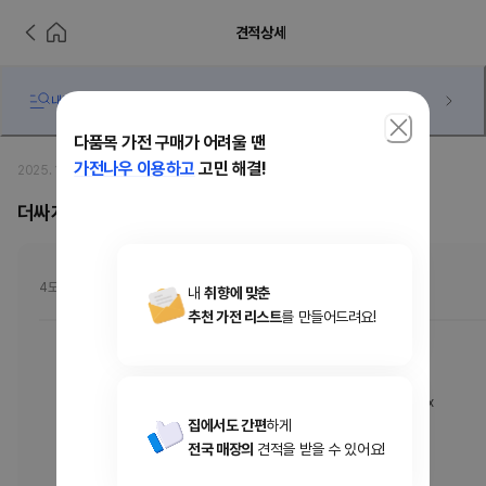
견적상세
내가 받은 견적 과연 저렴한 걸까... 궁금하다면?
다품목 가전 구매가 어려울 땐
가전나우 이용하고
고민 해결!
2025. 10. 03
·
최도리
더싸게도가능할거같은데..
4도어 냉장고
내
취향에 맞춘
추천 가전 리스트
를 만들어드려요!
M626GBB032
[M626GBB032] LG 디오스 오브제컬렉션 냉장고 Fit & Max
집에서도 간편
하게
온라인가
3,750,000
원
전국 매장의
견적을 받을 수 있어요!