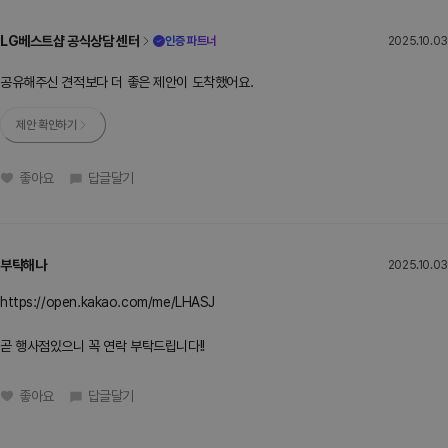
LG베스트샵 공식상담 센터
인증 파트너
2025.10.03
공유해주신 견적보다 더 좋은 제안이 도착했어요.
제안 확인하기
좋아요
답글달기
부탁해나
2025.10.03
https://open.kakao.com/me/LHASJ
곧 행사점있으니 꼭 연락 부탁드립니다!!
좋아요
답글달기