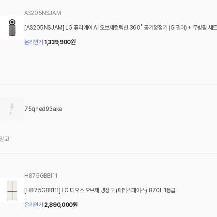
AS205NSJAM
[AS205NSJAM] LG 퓨리케어 AI 오브제컬렉션 360˚ 공기청정기 (G 필터) + 무빙휠 세
온라인가
1,339,900
원
75qned93aka
냉장고
H875GBB111
[H875GBB111] LG 디오스 오브제 냉장고 (매직스페이스) 870L 1등급
온라인가
2,890,000
원