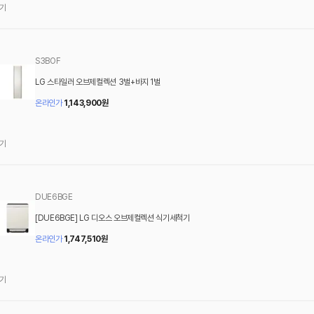
기
S3BOF
LG 스타일러 오브제컬렉션 3벌+바지 1벌
온라인가
1,143,900
원
기
DUE6BGE
[DUE6BGE] LG 디오스 오브제컬렉션 식기세척기
온라인가
1,747,510
원
기