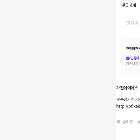
댓글
4
개
견적참견 
인증마
가전나우는
가전에이에스
오픈점가격 가
http://pf.k
좋아요