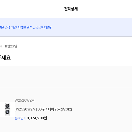
견적상세
은 견적 과연 저렴한 걸까... 궁금하다면?
14
·
11월23일
주세요
W2520WZM
[W2520WZM] LG 워시타워 25kg/20kg
온라인가
3,974,290
원