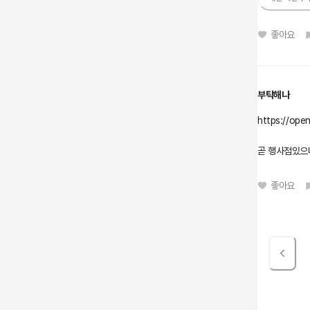
좋아요
부탁해나
https://op
곧 행사점있으니
좋아요