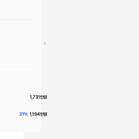
1,731
만원
31
%
1,194
만원