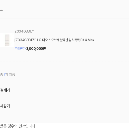
고
Z334GBB171
[Z334GBB171] LG 디오스 오브제컬렉션 김치톡톡 Fit & Max
온라인가
3,000,000
원
총
7
개 제품
결제가
체감가
 받은 경우의 견적입니다