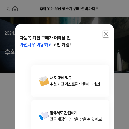
후회 없는 무선 청소기 구매! 선택 가이드
2024.12.18
다품목 가전 구매가 어려울 땐
가전나우 이용하고
고민 해결!
후회 없는 무선 청소기 구매! 선택 가이드
내
취향에 맞춘
추천 가전 리스트
를 만들어드려요!
집에서도 간편
하게
전국 매장의
견적을 받을 수 있어요!