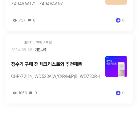
Z494AAA171 , Z494AAA151
757
0
0
매거진
견적 스토리
2024. 08. 28
·
가전나우
정수기 구매 전 체크리스트와 추천제품
CHP-7211N, WD523A(W/C/R/M/P)B, WD720RH,
1056
0
0