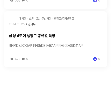
326
0
0
매거진
스펙비교
주방가전
냉장고/김치냉장고
2024. 11. 12
·
가전나우
삼성 4도어 냉장고 종류별 특징
RF91DB92K1AP RF85DB9481AP RF60DB9K41AP
472
0
0