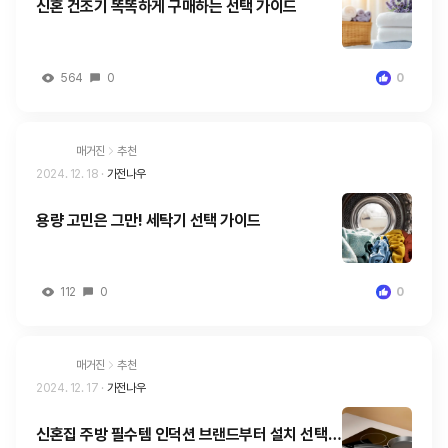
신혼 건조기 똑똑하게 구매하는 선택 가이드
564
0
0
매거진
추천
2024. 12. 18
·
가전나우
용량 고민은 그만! 세탁기 선택 가이드
112
0
0
매거진
추천
2024. 12. 17
·
가전나우
신혼집 주방 필수템 인덕션 브랜드부터 설치 선택까