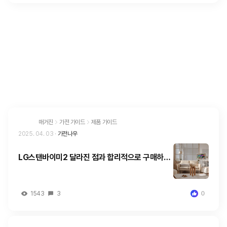
그래서 요즘엔 결혼 예산을 엑셀파일로 관리하는 경우가 많
아요. 엑셀 파일보다 간편하고 쉬운 "결혼 예산관리" 서비스
를 사용해보세요! ✅️ step1 [결혼 예산관리] 를 선택하고,
결혼예정일과 예산을 입력해요 ✅️ step2 [구매내역 추가]
를 선택하고, 지출항목을 작성해요. 지출 예정인 것들도 미
리 작성해보면 좋아요. ✅️ step3 [지출분석] 을 선택하고,
작성한 내역을 대시보드에서 한눈에 볼 수 있어요. 기능 추
가를 준비하고 있어요.🖐 사용하면서 불편한 점, 수정하고
싶은 부분이 있으면 댓글로 남겨주세요.
매거진
가전 가이드
제품 가이드
2025. 04. 03
·
가전나우
LG스탠바이미2 달라진 점과 합리적으로 구매하는
방법
1543
3
0