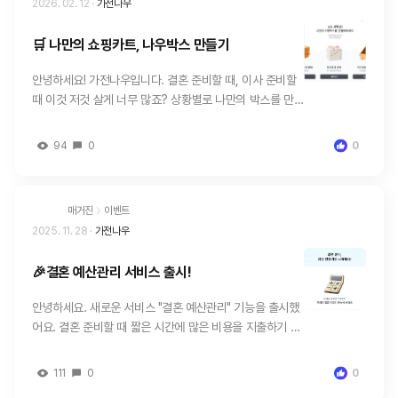
2026. 02. 12
·
가전나우
🛒 나만의 쇼핑카트, 나우박스 만들기
안녕하세요! 가전나우입니다. 결혼 준비할 때, 이사 준비할
때 이것 저것 살게 너무 많죠? 상황별로 나만의 박스를 만
들어보세요. 메모장이나 노트에 적어두고 다시 검색하는 불
편함을 줄이고, 한 눈에 쉽게 쇼핑 목록을 만들 수 있어요!
94
0
0
☕ 소형가전 준비 목록 🧹 화장실 청소용품 쇼핑박스 👰 본
식 때 꼭 필요한 쇼핑목록 바로 가서 나만의 박스를 만들어
보세요! ▶️ 나우 박스 📦 바로가기
매거진
이벤트
2025. 11. 28
·
가전나우
🎉결혼 예산관리 서비스 출시!
안녕하세요. 새로운 서비스 "결혼 예산관리" 기능을 출시했
어요. 결혼 준비할 때 짧은 시간에 많은 비용을 지출하기 때
문에 계획에 없던 높은 금액을 소비하는 경우가 종종 발생
하죠. 또 결혼 준비할 때 너무 많은 항목을 결제하다보니 어
111
0
0
떤 항목에서 아껴야 할 지 감이 잡히지 않는 경우가 많아요.