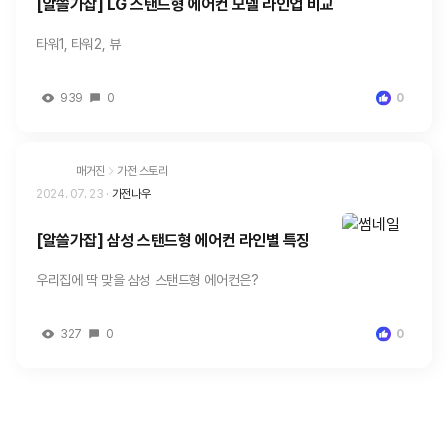
[알쓸가잡] LG 스탠드형 에어컨 모델 라인업 비교
타워1, 타워2, 뷰
939
0
0
매거진
가전 스토리
2024. 07. 23
·
가전나우
[알쓸가잡] 삼성 스탠드형 에어컨 라인별 특징
우리집에 딱 맞을 삼성 스탠드형 에어컨은?
327
0
0