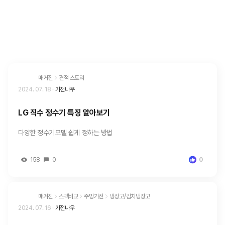
매거진
견적 스토리
2024. 07. 18
·
가전나우
LG 직수 정수기 특징 알아보기
다양한 정수기모델 쉽게 정하는 방법
158
0
0
매거진
스펙비교
주방가전
냉장고/김치냉장고
2024. 07. 16
·
가전나우