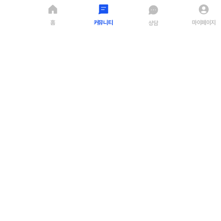
삼성전자 인덕션, 완벽한 주방 파트너! 쉽게 알아보
홈
커뮤니티
마이페이지
상담
자 😊
NZ63CB6526XW NZ63B6507XF
350
0
0
매거진
가전 스토리
2024. 07. 09
·
가전나우
SK매직 x 위글위글 콜라보 미니 정수기
귀여운 디자인으로 주방에 활력을! 💛
467
0
0