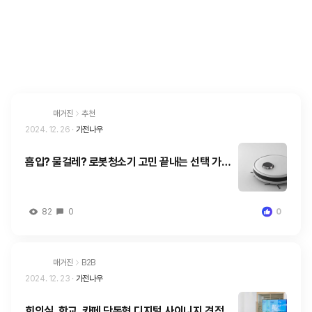
매거진
추천
2024. 12. 26
·
가전나우
흡입? 물걸레? 로봇청소기 고민 끝내는 선택 가이
드
82
0
0
매거진
B2B
2024. 12. 23
·
가전나우
회의실, 학교, 카페 단독형 디지털 사이니지 견적 및