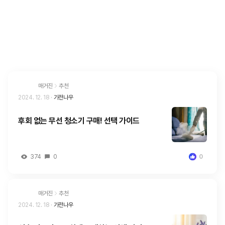
매거진
추천
2024. 12. 18
·
가전나우
후회 없는 무선 청소기 구매! 선택 가이드
374
0
0
매거진
추천
2024. 12. 18
·
가전나우