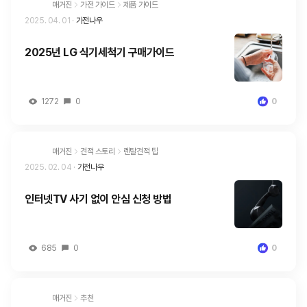
매거진
가전 가이드
제품 가이드
2025. 04. 01
·
가전나우
2025년 LG 식기세척기 구매가이드
1272
0
0
매거진
견적 스토리
렌탈견적 팁
2025. 02. 04
·
가전나우
인터넷TV 사기 없이 안심 신청 방법
685
0
0
매거진
추천