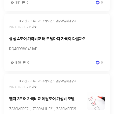
381
0
0
매거진
스펙비교
주방가전
냉장고/김치냉장고
2024. 11. 01
·
가전나우
삼성 4도어 가격비교 왜 모델마다 가격이 다를까?
RQ49DB89431AP
849
0
0
매거진
스펙비교
주방가전
냉장고/김치냉장고
2024. 11. 01
·
가전나우
엘지 3도어 가격비교 메탈도어 가성비 모델
Z339MRRF21 , Z339MHHF21 , Z339MEEF21