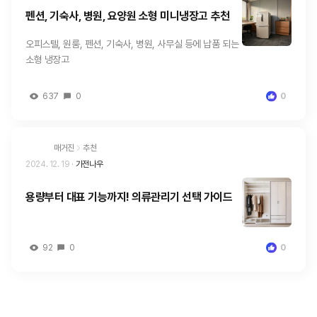
펜션, 기숙사, 병원, 요양원 소형 미니냉장고 추천
오피스텔, 원룸, 펜션, 기숙사, 병원, 사무실 등에 납품 되는
소형 냉장고
637
0
0
매거진
추천
2024. 12. 19
·
가전나우
용량부터 대표 기능까지! 의류관리기 선택 가이드
92
0
0