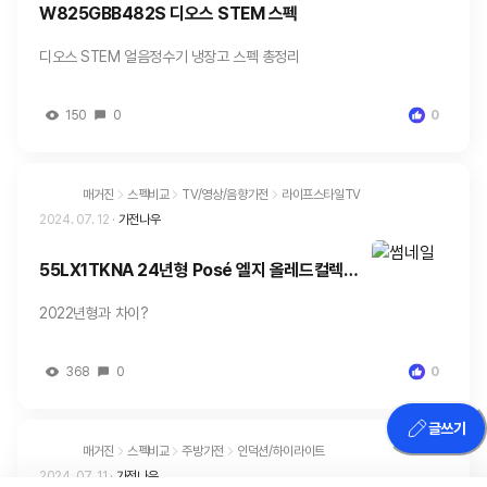
W825GBB482S 디오스 STEM 스펙
디오스 STEM 얼음정수기 냉장고 스펙 총정리
150
0
0
매거진
스펙비교
TV/영상/음향가전
라이프스타일TV
2024. 07. 12
·
가전나우
55LX1TKNA 24년형 Posé 엘지 올레드컬렉션
포제 출시!
2022년형과 차이?
368
0
0
글쓰기
매거진
스펙비교
주방가전
인덕션/하이라이트
2024. 07. 11
·
가전나우