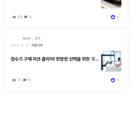
지! 구매 가이드
93
0
0
매거진
추천
2024. 12. 12
·
가전나우
정수기 구매 미션 클리어! 현명한 선택을 위한 구매
가이드
71
0
0