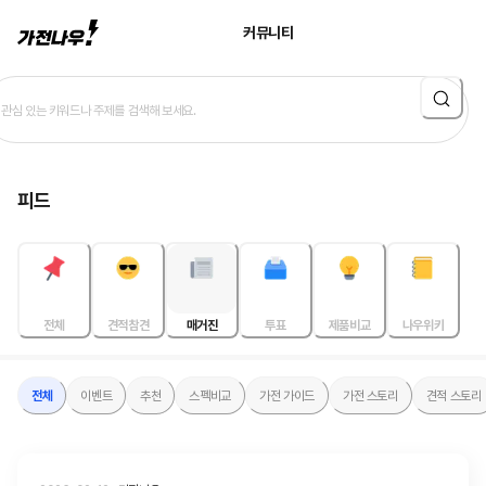
가전나우 커뮤니티 | 가전구매의 새로운 기준, 가전나우
커뮤니티
피드
전체
견적참견
매거진
투표
제품비교
나우위키
전체
이벤트
추천
스펙비교
가전 가이드
가전 스토리
견적 스토리