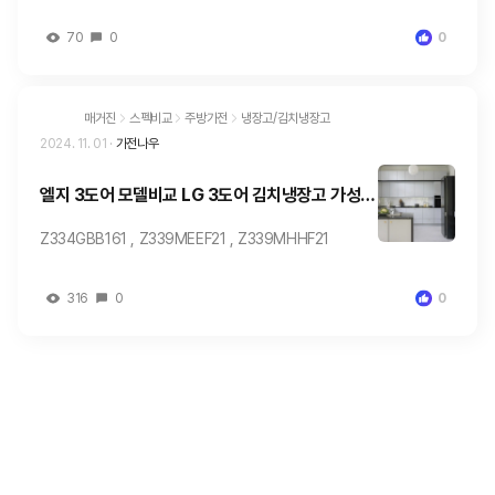
70
0
0
매거진
스펙비교
주방가전
냉장고/김치냉장고
2024. 11. 01
·
가전나우
엘지 3도어 모델비교 LG 3도어 김치냉장고 가성비
모델
Z334GBB161 , Z339MEEF21 , Z339MHHF21
316
0
0