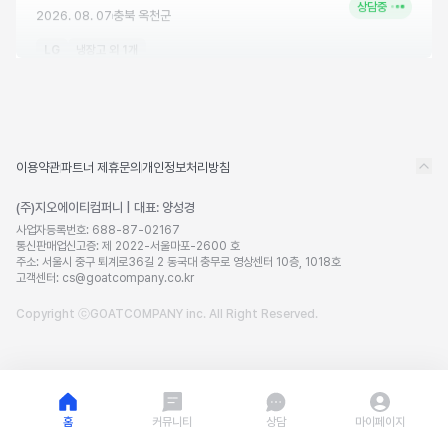
상담중
2026. 08. 07
충북
옥천군
LG
냉장고
외 1개
최****
혼수
N
상담중
이용약관
파트너 제휴문의
개인정보처리방침
2026. 08. 07
충남
서산시
(주)지오에이티컴퍼니 | 대표: 양성경
삼성
TV
외 5개
사업자등록번호: 688-87-02167
통신판매업신고증: 제 2022-서울마포-2600 호
주소: 서울시 중구 퇴계로36길 2 동국대 충무로 영상센터 10층, 1018호
고객센터:
cs@goatcompany.co.kr
u************************
혼수
N
Copyright ⓒGOATCOMPANY inc. All Right Reserved.
상담중
2026. 08. 07
대구
달성군
삼성 / LG
TV
외 12개
홈
커뮤니티
상담
마이페이지
양*