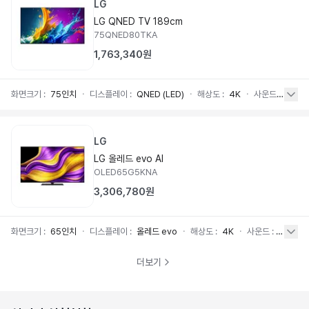
LG
LG QNED TV 189cm
75QNED80TKA
1,763,340원
화면크기
:
75인치
ㆍ
디스플레이
:
QNED (LED)
ㆍ
해상도
:
4K
ㆍ
사운드
:
20W /
LG
나**
LG 올레드 evo AI
OLED65G5KNA
이사/입주
N
상담중
3,306,780원
2026. 08. 07
인천
중구
삼성
TV
외 4개
화면크기
:
65인치
ㆍ
디스플레이
:
올레드 evo
ㆍ
해상도
:
4K
ㆍ
사운드
:
60W / 
더보기
영**
이사/입주
N
상담중
2026. 08. 07
경기
안양시