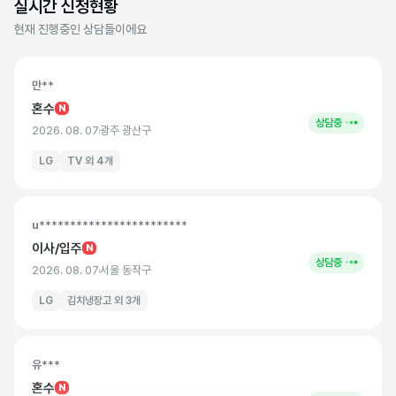
실시간 신청현황
삼성 / LG
냉장고
외 3개
현재 진행중인 상담들이에요
만**
혼수
N
상담중
2026. 08. 07
광주
광산구
LG
TV
외 4개
u************************
이사/입주
N
상담중
2026. 08. 07
서울
동작구
LG
김치냉장고
외 3개
유***
혼수
N