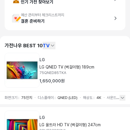
인기 가전 찾아보기
예산 관리부터 체크리스트까지
결혼 준비하기
가전나우 BEST 10
TV
LG
LG QNED TV (벽걸이형) 189cm
75QNED85TKA
1,650,000원
화면크기
:
75인치
ㆍ
디스플레이
:
QNED (LED)
ㆍ
해상도
:
4K
ㆍ
사운드
:
20W /
LG
LG 울트라 HD TV (벽걸이형) 247cm