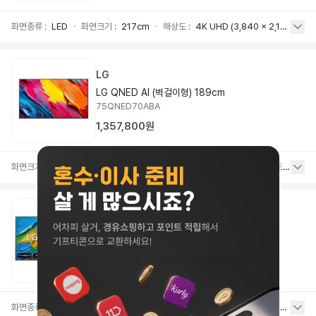
화면종류
:
LED
ㆍ
화면크기
:
217cm
ㆍ
해상도
:
4K UHD (3,840 x 2,160)
ㆍ
프
LG
LG QNED AI (벽걸이형) 189cm
75QNED70ABA
1,357,800원
화면크기
:
75인치
ㆍ
디스플레이
:
QNED (LED)
ㆍ
해상도
:
4K
ㆍ
사운드
:
20W /
LG
[86QNED65ABA] LG 4K UHD QNED TV,
217cm(86인치), 86QNED65ABA, 벽걸이형
86QNED65ABA
2,307,440원
화면종류
:
LED
ㆍ
화면크기
:
217cm
ㆍ
해상도
:
4K UHD (3,840 x 2,160)
ㆍ
프