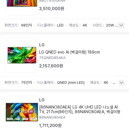
98UT9300KNA
3,510,000원
화면크기
:
98인치
ㆍ
디스플레이
:
LED
ㆍ
해상도
:
4K
ㆍ
사운드
:
20W / 2.0ch
LG
LG QNED evo AI (벽걸이형) 189cm
75QNED85AKA
2,157,600원
화면크기
:
75인치
ㆍ
디스플레이
:
QNED (mini LED)
ㆍ
해상도
:
4K
ㆍ
사운드
:
2
LG
[86NANO80AEA] LG 4K UHD LED 나노셀 AI
TV, 217cm(86인치), 86NANO80AEA, 벽걸이형
86NANO80AEA
1,711,200원