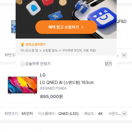
삼성
[KQ75QF8DAFXKR] 삼성 2025 QLED 4K QF8D
(189cm)
KQ75QF8DAFXKR
2,366,800원
화면크기
:
75인치
ㆍ
디스플레이
:
QLED
ㆍ
해상도
:
4K
ㆍ
사운드
:
20W / 2.0ch
오늘하루 안보기
닫기
LG
LG QNED AI (스탠드형) 163cm
65QNED70AEA
895,000원
화면크기
:
65인치
ㆍ
디스플레이
:
QNED (LED)
ㆍ
해상도
:
4K
ㆍ
사운드
:
20W /