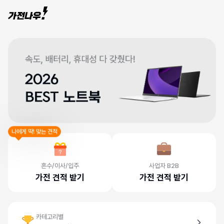
나에게 딱! 맞는 견적
혼수/이사/입주
사업자 B2B
가전 견적 받기
가전 견적 받기
카테고리별